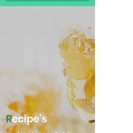
みかん
honey
R
ecipe's