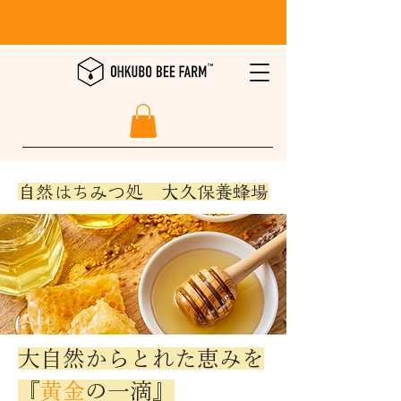
​自然はちみつ処 大久保養蜂場
大自然からとれた恵みを
『
黄金
の一滴』